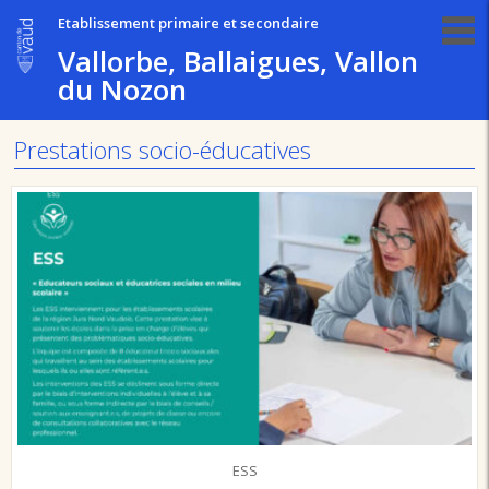
Etablissement primaire et secondaire
Vallorbe, Ballaigues, Vallon
du Nozon
Prestations socio-éducatives
ESS