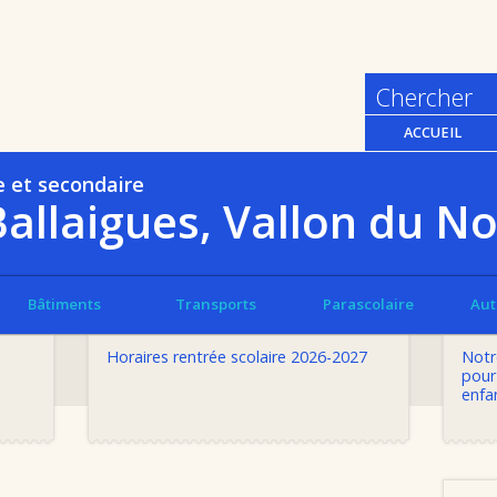
ACCUEIL
e et secondaire
Ballaigues, Vallon du N
Bâtiments
Transports
Parascolaire
Aut
LIRE CETTE ACTUALITÉ
Horaires rentrée scolaire 2026-2027
Notr
pour
enfan