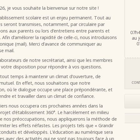
6, je vous souhaite la bienvenue sur notre site !
ablissement scolaire est un enjeu permanent. Tout au
us seront transmises, notamment, par circulaire par
ions aux parents ou lors d’entretiens entre parents et
07h4
 Afin d’améliorer la rapidité de celle-ci, nous introduisons
au j
0
ctronique (mail). Merci d’avance de communiquer au
e mail.
ollaborateurs de notre secrétariat, ainsi que les membres
à votre disposition pour répondre à vos questions.
n tout temps à maintenir un climat d’ouverture, de
 mutuel. En effet, nous souhaitons que notre
CONT
ion, où le dialogue occupe une place prépondérante, et
dre et travailler dans un climat de confiance.
uliers nous occupera ces prochaines années dans la
projet d’établissement 360°. Le harcèlement en milieu
 de nos préoccupations, nous appliquerons la méthode de
miter les effets néfastes. Les projets tels que « Grandir
econduits et développés. L’éducation au numérique sera
es avec des activités qui ne sont pas toujours face à un