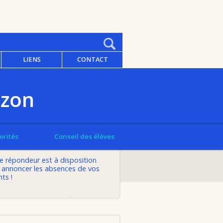
LIENS
CONTACT
ozon
orités
Conseil des élèves
LIRE CETTE ACTUALITÉ
e répondeur est à disposition
 annoncer les absences de vos
ts !