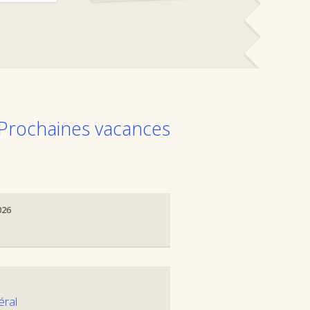
Prochaines vacances
026
éral