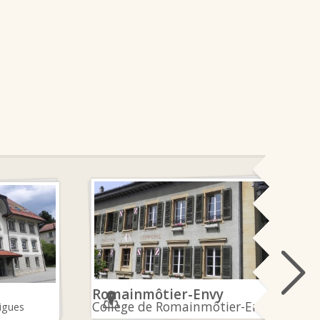
Romainmôtier-Envy
Collège de Romainmôtier-Envy
aigues