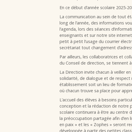
En ce début d’année scolaire 2025-202
La communication au sein de tout ét
long de l’année, des informations vo
l’agenda, lors des séances d’informat
enseignants et sur notre site internet.
petit à petit l’usage du courrier éle
secrétariat tout changement d’adress
Par ailleurs, les collaboratrices et c
du Conseil de direction, se tiennent 
La Direction invite chacun à veiller e
solidarité, de dialogue et de respect
établissement soit un lieu de format
où chacun trouve sa place pour appren
L’accueil des élèves à besoins partic
conception et la rédaction de notre 
scolaire continuera à être au centre
la préoccupation partagée afin d’en li
en paix » et les « Zophes » seront r
développée à partir des petites class